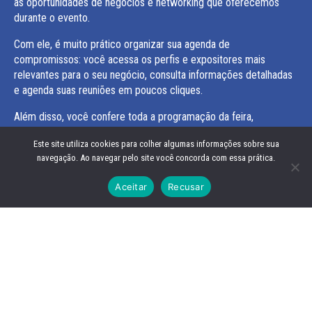
as oportunidades de negócios e networking que oferecemos
durante o evento.
Com ele, é muito prático organizar sua agenda de
compromissos: você acessa os perfis e expositores mais
relevantes para o seu negócio, consulta informações detalhadas
e agenda suas reuniões em poucos cliques.
Além disso, você confere toda a programação da feira,
acompanha os horários das palestras e workshops e planeja
Este site utiliza cookies para colher algumas informações sobre sua
facilmente sua rotina nos dias de evento.
navegação. Ao navegar pelo site você concorda com essa prática.
Avisos
Aceitar
Recusar
Atenção
O profissional que optou por participar do evento como Buyer,
SUA PRESENÇA É OBRIGATÓRIA.
O profissional que optou por participar como Buyer da Rodada
de Negócios e desistir, deve
SOLICITAR O CANCELAMENTO
diretamente com o Expositor via WebApp.
Pedimos a gentileza para que todos os profissionais –