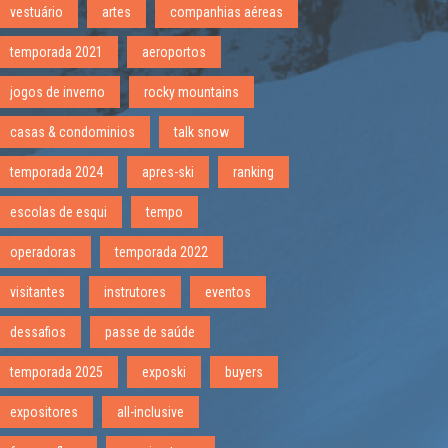
vestuário
artes
companhias aéreas
temporada 2021
aeroportos
jogos de inverno
rocky mountains
casas & condominios
talk snow
temporada 2024
apres-ski
ranking
escolas de esqui
tempo
operadoras
temporada 2022
visitantes
instrutores
eventos
dessafios
passe de saúde
temporada 2025
exposki
buyers
expositores
all-inclusive