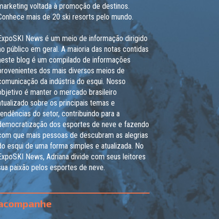
marketing voltada à promoção de destinos.
Conhece mais de 20 ski resorts pelo mundo.
ExpoSKI News é um meio de informação dirigido
ao público em geral. A maioria das notas contidas
neste blog é um compilado de informações
provenientes dos mais diversos meios de
comunicação da indústria do esqui. Nosso
objetivo é manter o mercado brasileiro
atualizado sobre os principais temas e
tendências do setor, contribuindo para a
democratização dos esportes de neve e fazendo
com que mais pessoas de descubram as alegrias
do esqui de uma forma simples e atualizada. No
ExpoSKI News, Adriana divide com seus leitores
sua paixão pelos esportes de neve.
acompanhe