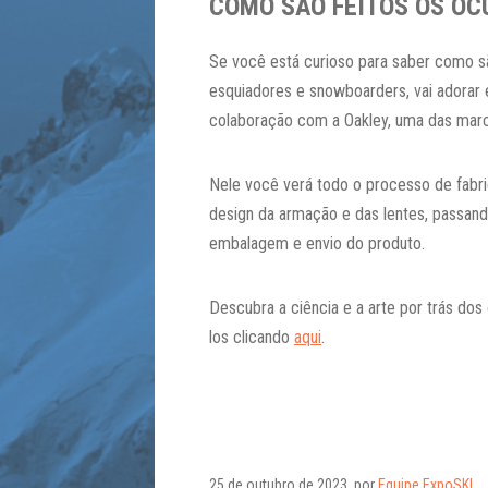
COMO SÃO FEITOS OS ÓCU
Se você está curioso para saber como sã
esquiadores e snowboarders, vai adorar 
colaboração com a Oakley, uma das marca
Nele você verá todo o processo de fabr
design da armação e das lentes, passand
embalagem e envio do produto.
Descubra a ciência e a arte por trás dos
los clicando
aqui
.
25 de outubro de 2023, por
Equipe ExpoSKI