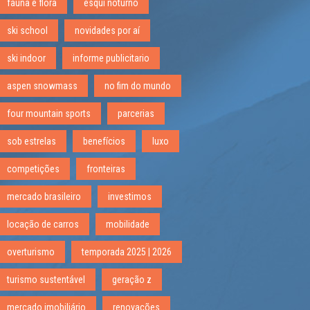
fauna e flora
esqui noturno
ski school
novidades por aí
ski indoor
informe publicitario
aspen snowmass
no fim do mundo
four mountain sports
parcerias
sob estrelas
benefícios
luxo
competições
fronteiras
mercado brasileiro
investimos
locação de carros
mobilidade
overturismo
temporada 2025 | 2026
turismo sustentável
geração z
mercado imobiliário
renovações