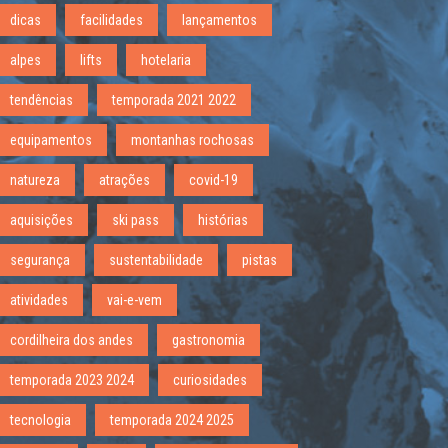
dicas
facilidades
lançamentos
alpes
lifts
hotelaria
tendências
temporada 2021 2022
equipamentos
montanhas rochosas
natureza
atrações
covid-19
aquisições
ski pass
histórias
segurança
sustentabilidade
pistas
atividades
vai-e-vem
cordilheira dos andes
gastronomia
temporada 2023 2024
curiosidades
tecnologia
temporada 2024 2025