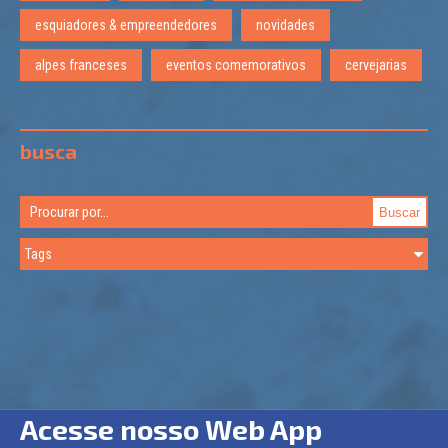
esquiadores & empreendedores
novidades
alpes franceses
eventos comemorativos
cervejarias
busca
Acesse nosso Web App