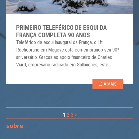
PRIMEIRO TELEFÉRICO DE ESQUI DA
FRANÇA COMPLETA 90 ANOS
Teleférico de esqui inaugural da França, o lift
Rochebrune em Megève está comemorando seu 90º
aniversário. Graças ao apoio financeiro de Charles
Viard, empresário radicado em Sallanches, este
teleférico pioneiro foi construído na base da montanha
Rochebrune, em Megève, em 1933. Um testemunho
LEIA MAIS
do modernismo e da inovação, marcou um símbolo
revolucionário na história do […]
1
2
3
sobre