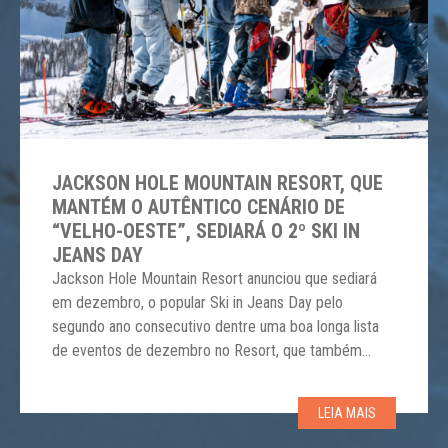
JACKSON HOLE MOUNTAIN RESORT, QUE
MANTÉM O AUTÊNTICO CENÁRIO DE
“VELHO-OESTE”, SEDIARÁ O 2º SKI IN
JEANS DAY
Jackson Hole Mountain Resort anunciou que sediará
em dezembro, o popular Ski in Jeans Day pelo
segundo ano consecutivo dentre uma boa longa lista
de eventos de dezembro no Resort, que também
inclui ingressos de teleférico gratuitos para crianças
durante o Kids on Snow. Todo o Teton Village
LEIA MAIS
celebrará o Destination December este ano,
começando com […]