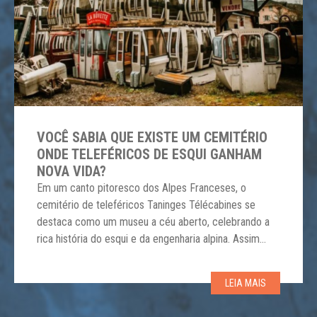
VOCÊ SABIA QUE EXISTE UM CEMITÉRIO
ONDE TELEFÉRICOS DE ESQUI GANHAM
NOVA VIDA?
Em um canto pitoresco dos Alpes Franceses, o
cemitério de teleféricos Taninges Télécabines se
destaca como um museu a céu aberto, celebrando a
rica história do esqui e da engenharia alpina. Assim
como há cemitérios para pessoas e até elefantes,
também há um para teleféricos que chegaram ao fim
LEIA MAIS
de sua vida útil. Localizado em […]