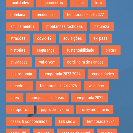
facilidades
lançamentos
alpes
lifts
hotelaria
tendências
temporada 2021 2022
equipamentos
montanhas rochosas
natureza
atrações
covid-19
aquisições
ski pass
histórias
segurança
sustentabilidade
pistas
atividades
vai-e-vem
cordilheira dos andes
gastronomia
temporada 2023 2024
curiosidades
tecnologia
temporada 2024 2025
vestuário
artes
companhias aéreas
temporada 2021
aeroportos
jogos de inverno
rocky mountains
casas & condominios
talk snow
temporada 2024