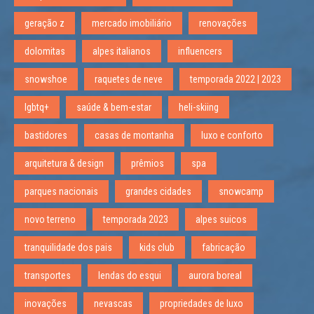
geração z
mercado imobiliário
renovações
dolomitas
alpes italianos
influencers
snowshoe
raquetes de neve
temporada 2022 | 2023
lgbtq+
saúde & bem-estar
heli-skiing
bastidores
casas de montanha
luxo e conforto
arquitetura & design
prêmios
spa
parques nacionais
grandes cidades
snowcamp
novo terreno
temporada 2023
alpes suicos
tranquilidade dos pais
kids club
fabricação
transportes
lendas do esqui
aurora boreal
inovações
nevascas
propriedades de luxo