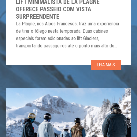
LIFT MINIMALISTA DE LA PLAGNE
OFERECE PASSEIO COM VISTA
SURPREENDENTE
La Plagne, nos Alpes Franceses, traz uma experiência
de tirar o fôlego nesta temporada. Duas cabines
especiais foram adicionadas ao lift Glaciers,
transportando passageiros até o ponto mais alto do
resort, o Live 3000, a 3.080 m. Essas cabines
minimalistas e ao ar livre oferecem uma vista
LEIA MAIS
desobstruída da fascinante paisagem alpina,
permitindo que os […]