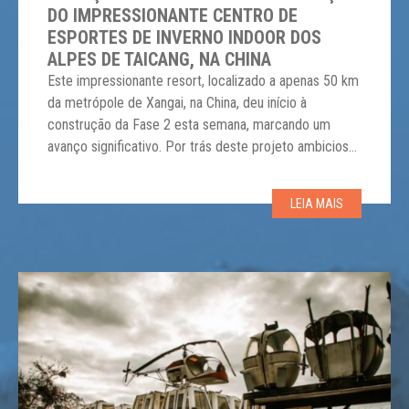
DO IMPRESSIONANTE CENTRO DE
ESPORTES DE INVERNO INDOOR DOS
ALPES DE TAICANG, NA CHINA
Este impressionante resort, localizado a apenas 50 km
da metrópole de Xangai, na China, deu início à
construção da Fase 2 esta semana, marcando um
avanço significativo. Por trás deste projeto ambicioso
está o Grupo Fosun, conglomerado líder e proprietário
da rede Club Med, o que confere ao empreendimento
LEIA MAIS
uma expertise global em hospitalidade e […]