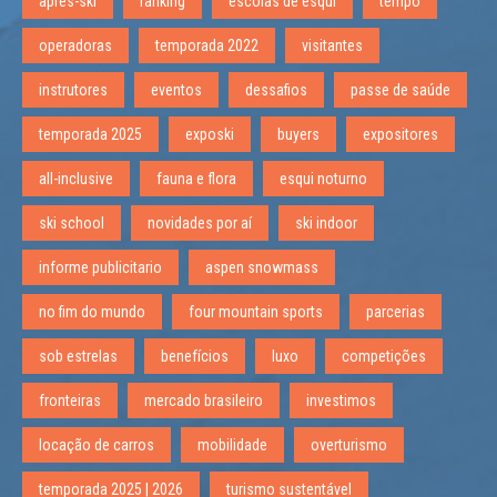
apres-ski
ranking
escolas de esqui
tempo
operadoras
temporada 2022
visitantes
instrutores
eventos
dessafios
passe de saúde
temporada 2025
exposki
buyers
expositores
all-inclusive
fauna e flora
esqui noturno
ski school
novidades por aí
ski indoor
informe publicitario
aspen snowmass
no fim do mundo
four mountain sports
parcerias
sob estrelas
benefícios
luxo
competições
fronteiras
mercado brasileiro
investimos
locação de carros
mobilidade
overturismo
temporada 2025 | 2026
turismo sustentável