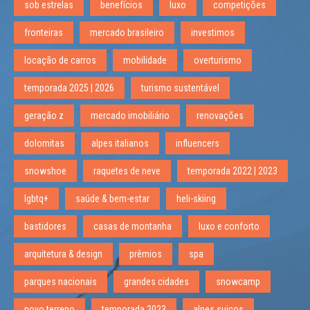
sob estrelas
benefícios
luxo
competições
fronteiras
mercado brasileiro
investimos
locação de carros
mobilidade
overturismo
temporada 2025 | 2026
turismo sustentável
geração z
mercado imobiliário
renovações
dolomitas
alpes italianos
influencers
snowshoe
raquetes de neve
temporada 2022 | 2023
lgbtq+
saúde & bem-estar
heli-skiing
bastidores
casas de montanha
luxo e conforto
arquitetura & design
prêmios
spa
parques nacionais
grandes cidades
snowcamp
novo terreno
temporada 2023
alpes suicos