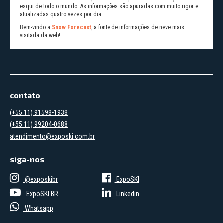
esqui de todo o mundo. As informações são apuradas com muito rigor e
atualizadas quatro vezes por dia.
Bem-vindo a
Snow Forecast
, a fonte de informações de neve mais
visitada da web!
contato
(+55 11) 91598-1938
(+55 11) 99204-0688
atendimento@exposki.com.br
siga-nos
@exposkibr
ExpoSKI
ExpoSKI BR
Linkedin
Whatsapp