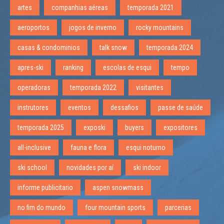
artes
companhias aéreas
temporada 2021
aeroportos
jogos de inverno
rocky mountains
casas & condominios
talk snow
temporada 2024
apres-ski
ranking
escolas de esqui
tempo
operadoras
temporada 2022
visitantes
instrutores
eventos
dessafios
passe de saúde
temporada 2025
exposki
buyers
expositores
all-inclusive
fauna e flora
esqui noturno
ski school
novidades por aí
ski indoor
informe publicitario
aspen snowmass
no fim do mundo
four mountain sports
parcerias