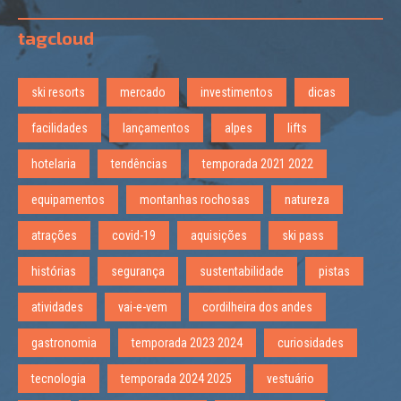
tagcloud
ski resorts
mercado
investimentos
dicas
facilidades
lançamentos
alpes
lifts
hotelaria
tendências
temporada 2021 2022
equipamentos
montanhas rochosas
natureza
atrações
covid-19
aquisições
ski pass
histórias
segurança
sustentabilidade
pistas
atividades
vai-e-vem
cordilheira dos andes
gastronomia
temporada 2023 2024
curiosidades
tecnologia
temporada 2024 2025
vestuário