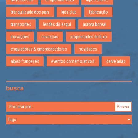
tranquilidade dos pais
kids club
fabricação
transportes
lendas do esqui
aurora boreal
inovações
nevascas
propriedades de luxo
esquiadores & empreendedores
novidades
alpes franceses
eventos comemorativos
cervejarias
busca