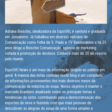
Adriana Boischio, idealizadora da ExpoSKI, é santista e graduada
em Jornalismo. Já trabalhou em diversos veículos de
Comunicação como Folha de S. Paulo e TV Bandeirantes e há 25
anos dirige a Boischio Comunicação, agência de marketing
voltada à promoção de destinos. Conhece mais de 20 ski resorts
pelo mundo.
ExpoSKI News é um meio de informação dirigido ao público em
geral. A maioria das notas contidas neste blog é um compilado
de informações provenientes dos mais diversos meios de
comunicação da indústria do esqui. Nosso objetivo é manter o
mercado brasileiro atualizado sobre os principais temas e
tendências do setor, contribuindo para a democratização dos
esportes de neve e fazendo com que mais pessoas de
descubram as alegrias do esqui de uma forma simples e