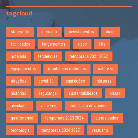
tagcloud
ski resorts
mercado
investimentos
dicas
facilidades
lançamentos
alpes
lifts
hotelaria
tendências
temporada 2021 2022
equipamentos
montanhas rochosas
natureza
atrações
covid-19
aquisições
ski pass
histórias
segurança
sustentabilidade
pistas
atividades
vai-e-vem
cordilheira dos andes
gastronomia
temporada 2023 2024
curiosidades
tecnologia
temporada 2024 2025
vestuário