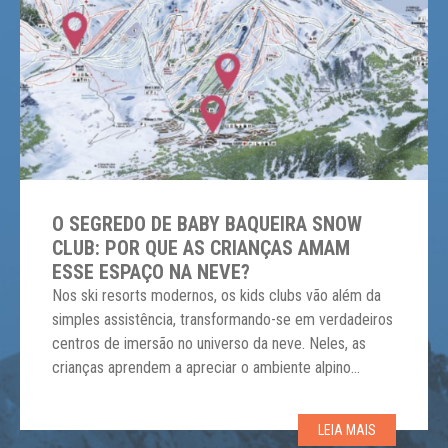
O SEGREDO DE BABY BAQUEIRA SNOW
CLUB: POR QUE AS CRIANÇAS AMAM
ESSE ESPAÇO NA NEVE?
Nos ski resorts modernos, os kids clubs vão além da
simples assistência, transformando-se em verdadeiros
centros de imersão no universo da neve. Neles, as
crianças aprendem a apreciar o ambiente alpino
enquanto desenvolvem habilidades sociais e motoras.
Em Baqueira Beret, na Espanha, a experiência familiar
LEIA MAIS
atinge um novo patamar com o Baby Baqueira Snow