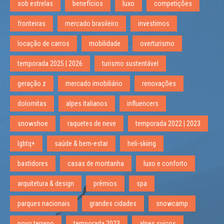
sob estrelas
benefícios
luxo
competições
fronteiras
mercado brasileiro
investimos
locação de carros
mobilidade
overturismo
temporada 2025 | 2026
turismo sustentável
geração z
mercado imobiliário
renovações
dolomitas
alpes italianos
influencers
snowshoe
raquetes de neve
temporada 2022 | 2023
lgbtq+
saúde & bem-estar
heli-skiing
bastidores
casas de montanha
luxo e conforto
arquitetura & design
prêmios
spa
parques nacionais
grandes cidades
snowcamp
novo terreno
temporada 2023
alpes suicos