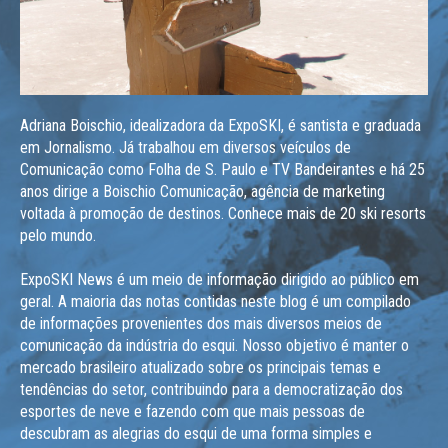
Adriana Boischio, idealizadora da ExpoSKI, é santista e graduada
em Jornalismo. Já trabalhou em diversos veículos de
Comunicação como Folha de S. Paulo e TV Bandeirantes e há 25
anos dirige a Boischio Comunicação, agência de marketing
voltada à promoção de destinos. Conhece mais de 20 ski resorts
pelo mundo.
ExpoSKI News é um meio de informação dirigido ao público em
geral. A maioria das notas contidas neste blog é um compilado
de informações provenientes dos mais diversos meios de
comunicação da indústria do esqui. Nosso objetivo é manter o
mercado brasileiro atualizado sobre os principais temas e
tendências do setor, contribuindo para a democratização dos
esportes de neve e fazendo com que mais pessoas de
descubram as alegrias do esqui de uma forma simples e