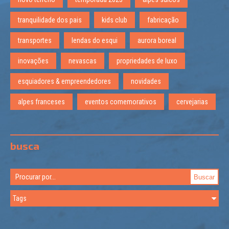
tranquilidade dos pais
kids club
fabricação
transportes
lendas do esqui
aurora boreal
inovações
nevascas
propriedades de luxo
esquiadores & empreendedores
novidades
alpes franceses
eventos comemorativos
cervejarias
busca