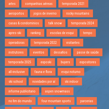
artes
companhias aéreas
temporada 2021
aeroportos
jogos de inverno
rocky mountains
casas & condominios
talk snow
temporada 2024
apres-ski
ranking
escolas de esqui
tempo
operadoras
temporada 2022
visitantes
instrutores
eventos
dessafios
passe de saúde
temporada 2025
exposki
buyers
expositores
all-inclusive
fauna e flora
esqui noturno
ski school
novidades por aí
ski indoor
informe publicitario
aspen snowmass
no fim do mundo
four mountain sports
parcerias