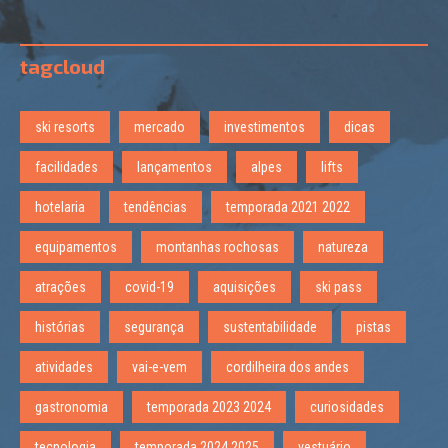
tagcloud
ski resorts
mercado
investimentos
dicas
facilidades
lançamentos
alpes
lifts
hotelaria
tendências
temporada 2021 2022
equipamentos
montanhas rochosas
natureza
atrações
covid-19
aquisições
ski pass
histórias
segurança
sustentabilidade
pistas
atividades
vai-e-vem
cordilheira dos andes
gastronomia
temporada 2023 2024
curiosidades
tecnologia
temporada 2024 2025
vestuário