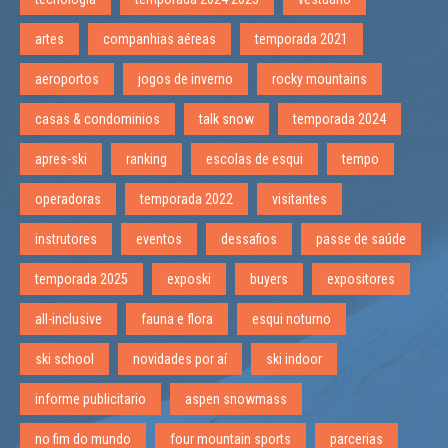
artes
companhias aéreas
temporada 2021
aeroportos
jogos de inverno
rocky mountains
casas & condominios
talk snow
temporada 2024
apres-ski
ranking
escolas de esqui
tempo
operadoras
temporada 2022
visitantes
instrutores
eventos
dessafios
passe de saúde
temporada 2025
exposki
buyers
expositores
all-inclusive
fauna e flora
esqui noturno
ski school
novidades por aí
ski indoor
informe publicitario
aspen snowmass
no fim do mundo
four mountain sports
parcerias