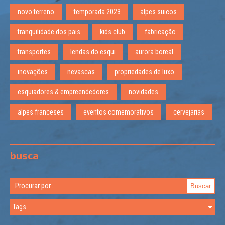
novo terreno
temporada 2023
alpes suicos
tranquilidade dos pais
kids club
fabricação
transportes
lendas do esqui
aurora boreal
inovações
nevascas
propriedades de luxo
esquiadores & empreendedores
novidades
alpes franceses
eventos comemorativos
cervejarias
busca