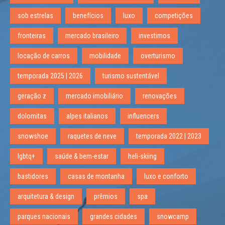
sob estrelas
benefícios
luxo
competições
fronteiras
mercado brasileiro
investimos
locação de carros
mobilidade
overturismo
temporada 2025 | 2026
turismo sustentável
geração z
mercado imobiliário
renovações
dolomitas
alpes italianos
influencers
snowshoe
raquetes de neve
temporada 2022 | 2023
lgbtq+
saúde & bem-estar
heli-skiing
bastidores
casas de montanha
luxo e conforto
arquitetura & design
prêmios
spa
parques nacionais
grandes cidades
snowcamp