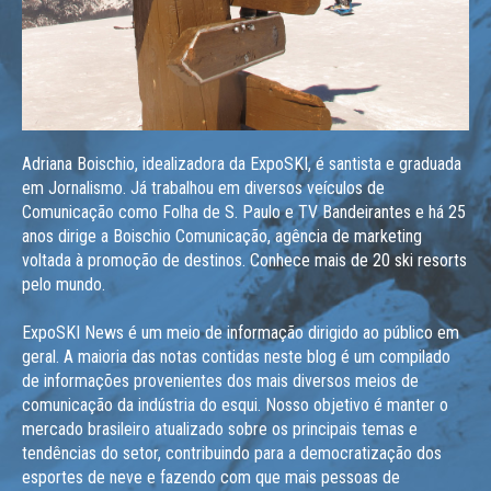
Adriana Boischio, idealizadora da ExpoSKI, é santista e graduada
em Jornalismo. Já trabalhou em diversos veículos de
Comunicação como Folha de S. Paulo e TV Bandeirantes e há 25
anos dirige a Boischio Comunicação, agência de marketing
voltada à promoção de destinos. Conhece mais de 20 ski resorts
pelo mundo.
ExpoSKI News é um meio de informação dirigido ao público em
geral. A maioria das notas contidas neste blog é um compilado
de informações provenientes dos mais diversos meios de
comunicação da indústria do esqui. Nosso objetivo é manter o
mercado brasileiro atualizado sobre os principais temas e
tendências do setor, contribuindo para a democratização dos
esportes de neve e fazendo com que mais pessoas de