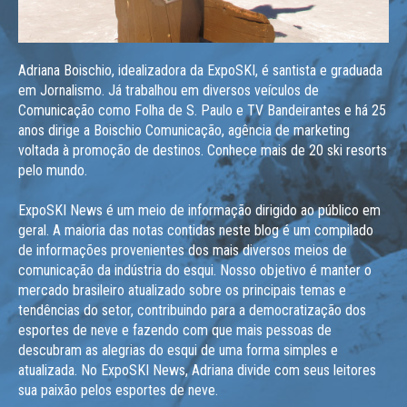
Adriana Boischio, idealizadora da ExpoSKI, é santista e graduada
em Jornalismo. Já trabalhou em diversos veículos de
Comunicação como Folha de S. Paulo e TV Bandeirantes e há 25
anos dirige a Boischio Comunicação, agência de marketing
voltada à promoção de destinos. Conhece mais de 20 ski resorts
pelo mundo.
ExpoSKI News é um meio de informação dirigido ao público em
geral. A maioria das notas contidas neste blog é um compilado
de informações provenientes dos mais diversos meios de
comunicação da indústria do esqui. Nosso objetivo é manter o
mercado brasileiro atualizado sobre os principais temas e
tendências do setor, contribuindo para a democratização dos
esportes de neve e fazendo com que mais pessoas de
descubram as alegrias do esqui de uma forma simples e
atualizada. No ExpoSKI News, Adriana divide com seus leitores
sua paixão pelos esportes de neve.