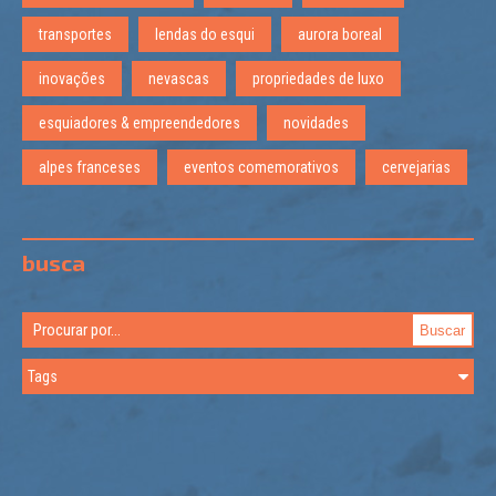
transportes
lendas do esqui
aurora boreal
inovações
nevascas
propriedades de luxo
esquiadores & empreendedores
novidades
alpes franceses
eventos comemorativos
cervejarias
busca