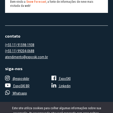
Bem-vindo a
Snow Forecast
, a fonte de informações de neve mais
visitada da web!
contato
(+55 11) 91598-1938
(+55 11) 99204-0688
atendimento@exposki.com.br
siga-nos
@exposkibr
ExpoSKI
ExpoSKI BR
Linkedin
Whatsapp
Este site utiliza cookies para colher algumas informações sobre sua