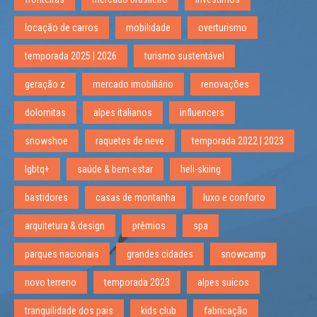
locação de carros
mobilidade
overturismo
temporada 2025 | 2026
turismo sustentável
geração z
mercado imobiliário
renovações
dolomitas
alpes italianos
influencers
snowshoe
raquetes de neve
temporada 2022 | 2023
lgbtq+
saúde & bem-estar
heli-skiing
bastidores
casas de montanha
luxo e conforto
arquitetura & design
prêmios
spa
parques nacionais
grandes cidades
snowcamp
novo terreno
temporada 2023
alpes suicos
tranquilidade dos pais
kids club
fabricação