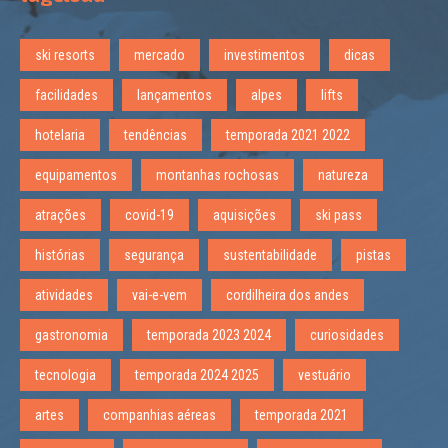
ski resorts
mercado
investimentos
dicas
facilidades
lançamentos
alpes
lifts
hotelaria
tendências
temporada 2021 2022
equipamentos
montanhas rochosas
natureza
atrações
covid-19
aquisições
ski pass
histórias
segurança
sustentabilidade
pistas
atividades
vai-e-vem
cordilheira dos andes
gastronomia
temporada 2023 2024
curiosidades
tecnologia
temporada 2024 2025
vestuário
artes
companhias aéreas
temporada 2021