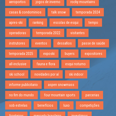
aeroportos
jogos de inverno
rocky mountains
casas & condominios
talk snow
temporada 2024
apres-ski
ranking
escolas de esqui
tempo
operadoras
temporada 2022
visitantes
instrutores
eventos
dessafios
passe de saúde
temporada 2025
exposki
buyers
expositores
all-inclusive
fauna e flora
esqui noturno
ski school
novidades por aí
ski indoor
informe publicitario
aspen snowmass
no fim do mundo
four mountain sports
parcerias
sob estrelas
benefícios
luxo
competições
fronteiras
mercado brasileiro
investimos