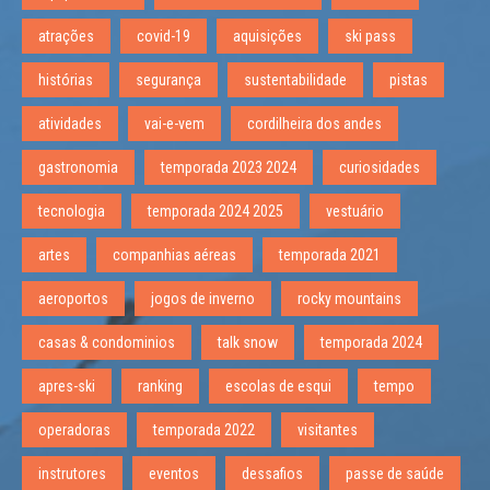
atrações
covid-19
aquisições
ski pass
histórias
segurança
sustentabilidade
pistas
atividades
vai-e-vem
cordilheira dos andes
gastronomia
temporada 2023 2024
curiosidades
tecnologia
temporada 2024 2025
vestuário
artes
companhias aéreas
temporada 2021
aeroportos
jogos de inverno
rocky mountains
casas & condominios
talk snow
temporada 2024
apres-ski
ranking
escolas de esqui
tempo
operadoras
temporada 2022
visitantes
instrutores
eventos
dessafios
passe de saúde