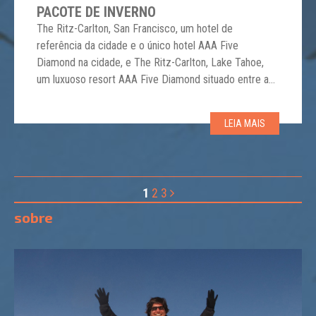
PACOTE DE INVERNO
The Ritz-Carlton, San Francisco, um hotel de
referência da cidade e o único hotel AAA Five
Diamond na cidade, e The Ritz-Carlton, Lake Tahoe,
um luxuoso resort AAA Five Diamond situado entre as
montanhas cobertas de neve do Northstar California
Resort, se uniram para oferecer o melhor do inverno
LEIA MAIS
com a estreia do pacote City to Slopes. Disponível até
[…]
1
2
3
sobre