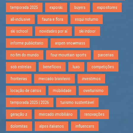
temporada 2025
exposki
buyers
expositores
all-inclusive
fauna e flora
esqui noturno
ski school
novidades por aí
ski indoor
informe publicitario
aspen snowmass
no fim do mundo
four mountain sports
parcerias
sob estrelas
benefícios
luxo
competições
fronteiras
mercado brasileiro
investimos
locação de carros
mobilidade
overturismo
temporada 2025 | 2026
turismo sustentável
geração z
mercado imobiliário
renovações
dolomitas
alpes italianos
influencers