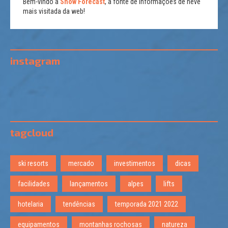
Bem-vindo a
Snow Forecast
, a fonte de informações de neve
mais visitada da web!
instagram
tagcloud
ski resorts
mercado
investimentos
dicas
facilidades
lançamentos
alpes
lifts
hotelaria
tendências
temporada 2021 2022
equipamentos
montanhas rochosas
natureza