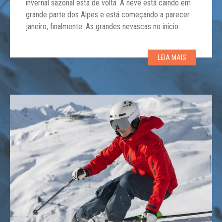
invernal sazonal está de volta. A neve está caindo em
grande parte dos Alpes e está começando a parecer
janeiro, finalmente. As grandes nevascas no início
deste inverno significaram que muitos resorts foram
capazes de suportar o clima ameno sem sérios danos
LEIA MAIS
à neve acumulada. Mas […]