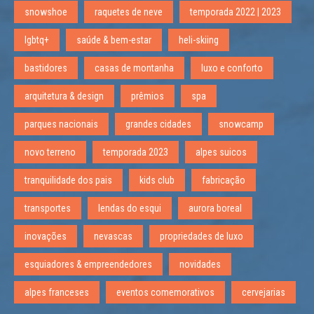
snowshoe
raquetes de neve
temporada 2022 | 2023
lgbtq+
saúde & bem-estar
heli-skiing
bastidores
casas de montanha
luxo e conforto
arquitetura & design
prêmios
spa
parques nacionais
grandes cidades
snowcamp
novo terreno
temporada 2023
alpes suicos
tranquilidade dos pais
kids club
fabricação
transportes
lendas do esqui
aurora boreal
inovações
nevascas
propriedades de luxo
esquiadores & empreendedores
novidades
alpes franceses
eventos comemorativos
cervejarias