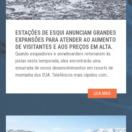
ESTAÇÕES DE ESQUI ANUNCIAM GRANDES
EXPANSÕES PARA ATENDER AO AUMENTO
DE VISITANTES E AOS PREÇOS EM ALTA.
Quando esquiadores e snowboarders retornarem às
pistas nesta temporada, eles encontrarão uma
enxurrada de novos desenvolvimentos em resorts de
montanha dos EUA. Teleféricos mais rápidos com
assentos aquecidos e escudos de proteção. Novos
terrenos para todos os níveis de habilidade. Tecnologia
LEIA MAIS
de tíquete de teleférico que permite que os hóspedes
mantenham suas luvas e suas […]