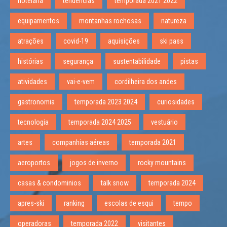
hotelaria
tendências
temporada 2021 2022
equipamentos
montanhas rochosas
natureza
atrações
covid-19
aquisições
ski pass
histórias
segurança
sustentabilidade
pistas
atividades
vai-e-vem
cordilheira dos andes
gastronomia
temporada 2023 2024
curiosidades
tecnologia
temporada 2024 2025
vestuário
artes
companhias aéreas
temporada 2021
aeroportos
jogos de inverno
rocky mountains
casas & condominios
talk snow
temporada 2024
apres-ski
ranking
escolas de esqui
tempo
operadoras
temporada 2022
visitantes