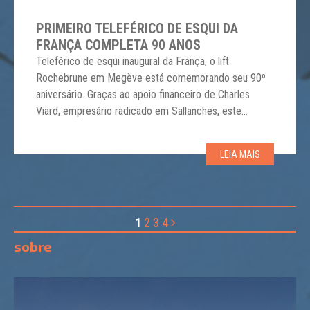
PRIMEIRO TELEFÉRICO DE ESQUI DA
FRANÇA COMPLETA 90 ANOS
Teleférico de esqui inaugural da França, o lift
Rochebrune em Megève está comemorando seu 90º
aniversário. Graças ao apoio financeiro de Charles
Viard, empresário radicado em Sallanches, este
teleférico pioneiro foi construído na base da montanha
Rochebrune, em Megève, em 1933. Um testemunho
LEIA MAIS
do modernismo e da inovação, marcou um símbolo
revolucionário na história do […]
1
2
3
4
sobre