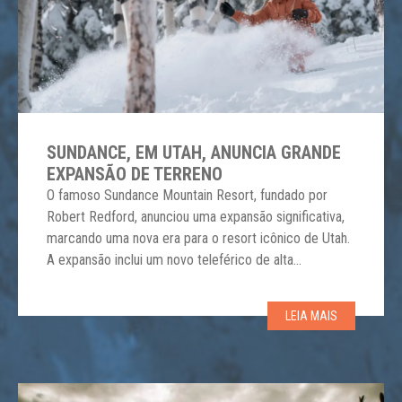
SUNDANCE, EM UTAH, ANUNCIA GRANDE
EXPANSÃO DE TERRENO
O famoso Sundance Mountain Resort, fundado por
Robert Redford, anunciou uma expansão significativa,
marcando uma nova era para o resort icônico de Utah.
A expansão inclui um novo teleférico de alta
velocidade, 64 hectares adicionais de terreno para
esqui e um novo hotel de luxo. O destaque é o
LEIA MAIS
“Electric Horseman Express”, um teleférico quádruplo
[…]