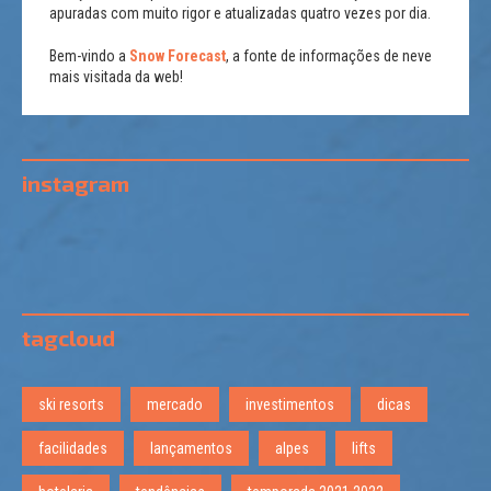
apuradas com muito rigor e atualizadas quatro vezes por dia.
Bem-vindo a
Snow Forecast
, a fonte de informações de neve
mais visitada da web!
instagram
tagcloud
ski resorts
mercado
investimentos
dicas
facilidades
lançamentos
alpes
lifts