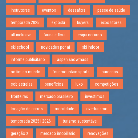
instrutores
eventos
dessafios
passe de saúde
temporada 2025
exposki
buyers
expositores
all-inclusive
fauna e flora
esqui noturno
ski school
novidades por aí
ski indoor
informe publicitario
aspen snowmass
no fim do mundo
four mountain sports
parcerias
sob estrelas
benefícios
luxo
competições
fronteiras
mercado brasileiro
investimos
locação de carros
mobilidade
overturismo
temporada 2025 | 2026
turismo sustentável
geração z
mercado imobiliário
renovações