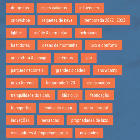
dolomitas
alpes italianos
influencers
snowshoe
raquetes de neve
temporada 2022 | 2023
lgbtq+
saúde & bem-estar
heli-skiing
bastidores
casas de montanha
luxo e conforto
arquitetura & design
prêmios
spa
parques nacionais
grandes cidades
snowcamp
novo terreno
temporada 2023
alpes suicos
tranquilidade dos pais
kids club
fabricação
transportes
lendas do esqui
aurora boreal
inovações
nevascas
propriedades de luxo
esquiadores & empreendedores
novidades