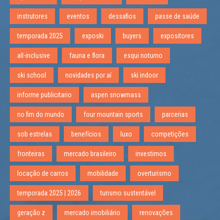
instrutores
eventos
dessafios
passe de saúde
temporada 2025
exposki
buyers
expositores
all-inclusive
fauna e flora
esqui noturno
ski school
novidades por aí
ski indoor
informe publicitario
aspen snowmass
no fim do mundo
four mountain sports
parcerias
sob estrelas
benefícios
luxo
competições
fronteiras
mercado brasileiro
investimos
locação de carros
mobilidade
overturismo
temporada 2025 | 2026
turismo sustentável
geração z
mercado imobiliário
renovações