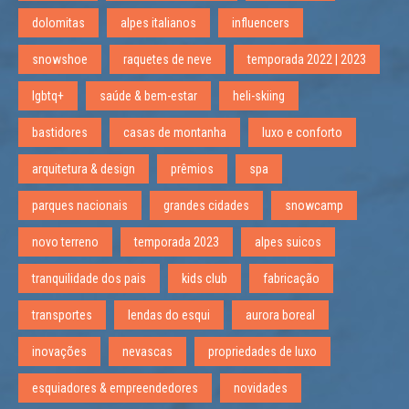
dolomitas
alpes italianos
influencers
snowshoe
raquetes de neve
temporada 2022 | 2023
lgbtq+
saúde & bem-estar
heli-skiing
bastidores
casas de montanha
luxo e conforto
arquitetura & design
prêmios
spa
parques nacionais
grandes cidades
snowcamp
novo terreno
temporada 2023
alpes suicos
tranquilidade dos pais
kids club
fabricação
transportes
lendas do esqui
aurora boreal
inovações
nevascas
propriedades de luxo
esquiadores & empreendedores
novidades