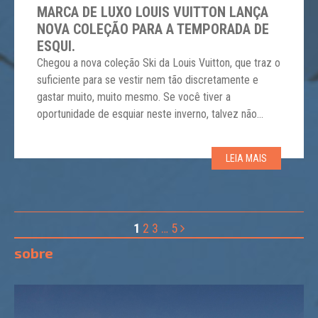
MARCA DE LUXO LOUIS VUITTON LANÇA
NOVA COLEÇÃO PARA A TEMPORADA DE
ESQUI.
Chegou a nova coleção Ski da Louis Vuitton, que traz o
suficiente para se vestir nem tão discretamente e
gastar muito, muito mesmo. Se você tiver a
oportunidade de esquiar neste inverno, talvez não
possa comprar uma roupa Dior de €
10.000. Infelizmente, a nova coleção de esqui lançada
LEIA MAIS
pela Louis Vuitton, não será muito mais acessível. Com
[…]
1
2
3
…
5
sobre