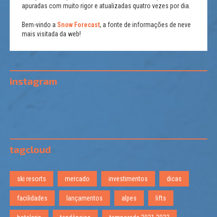
apuradas com muito rigor e atualizadas quatro vezes por dia.
Bem-vindo a
Snow Forecast
, a fonte de informações de neve
mais visitada da web!
instagram
tagcloud
ski resorts
mercado
investimentos
dicas
facilidades
lançamentos
alpes
lifts