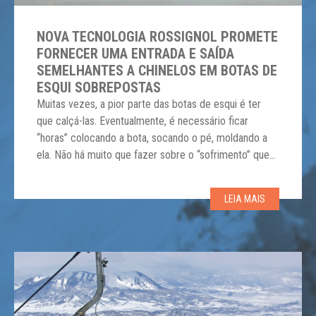
NOVA TECNOLOGIA ROSSIGNOL PROMETE
FORNECER UMA ENTRADA E SAÍDA
SEMELHANTES A CHINELOS EM BOTAS DE
ESQUI SOBREPOSTAS
Muitas vezes, a pior parte das botas de esqui é ter
que calçá-las. Eventualmente, é necessário ficar
“horas” colocando a bota, socando o pé, moldando a
ela. Não há muito que fazer sobre o “sofrimento” que
sentimos ao calçá-las. As novas tecnologias VIZION da
Rossignol se propuseram a renovar isso, alegando criar
LEIA MAIS
uma entrada e […]