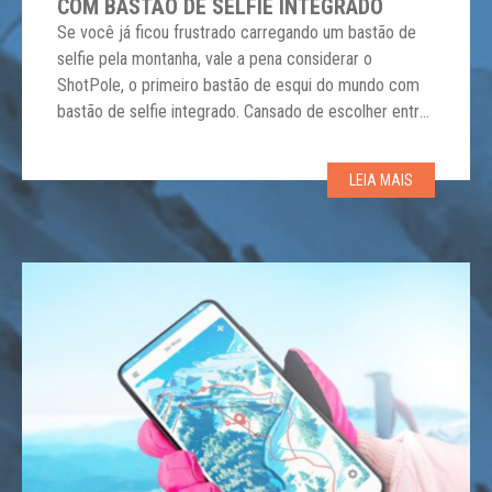
COM BASTÃO DE SELFIE INTEGRADO
Se você já ficou frustrado carregando um bastão de
selfie pela montanha, vale a pena considerar o
ShotPole, o primeiro bastão de esqui do mundo com
bastão de selfie integrado. Cansado de escolher entre
estabilidade e capturar memórias? Com ​​ShotPoles,
você tem os dois! O suporte de câmera integrado o
LEIA MAIS
torna uma escolha óbvia para […]