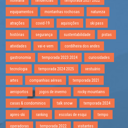
hotelaria
tendências
temporada 2021 2022
equipamentos
montanhas rochosas
natureza
atrações
covid-19
aquisições
ski pass
histórias
segurança
sustentabilidade
pistas
atividades
vai-e-vem
cordilheira dos andes
gastronomia
temporada 2023 2024
curiosidades
tecnologia
temporada 2024 2025
vestuário
artes
companhias aéreas
temporada 2021
aeroportos
jogos de inverno
rocky mountains
casas & condominios
talk snow
temporada 2024
apres-ski
ranking
escolas de esqui
tempo
operadoras
temporada 2022
visitantes