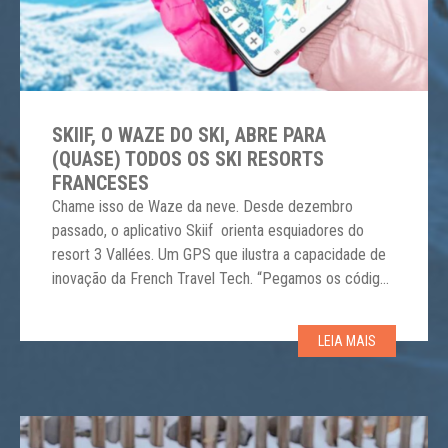
SKIIF, O WAZE DO SKI, ABRE PARA
(QUASE) TODOS OS SKI RESORTS
FRANCESES
Chame isso de Waze da neve. Desde dezembro
passado, o aplicativo Skiif orienta esquiadores do
resort 3 Vallées. Um GPS que ilustra a capacidade de
inovação da French Travel Tech. “Pegamos os códigos
do Google Maps e do Waze”, explicou Lalée Pinoncély,
fundadora do Skiif, durante a conferência Net
LEIA MAIS
Managers em La Plagne, semanas atrás. Os “Skiifeurs”
podem assim localizar-se […]