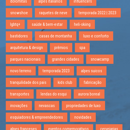
dolomitas
alpes italianos
influencers
snowshoe
raquetes de neve
temporada 2022 | 2023
lgbtq+
saúde & bem-estar
heli-skiing
bastidores
casas de montanha
luxo e conforto
arquitetura & design
prêmios
spa
parques nacionais
grandes cidades
snowcamp
novo terreno
temporada 2023
alpes suicos
tranquilidade dos pais
kids club
fabricação
transportes
lendas do esqui
aurora boreal
inovações
nevascas
propriedades de luxo
esquiadores & empreendedores
novidades
alpes franceses
eventos comemorativos
cervejarias