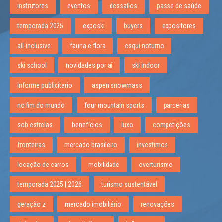
instrutores
eventos
dessafios
passe de saúde
temporada 2025
exposki
buyers
expositores
all-inclusive
fauna e flora
esqui noturno
ski school
novidades por aí
ski indoor
informe publicitario
aspen snowmass
no fim do mundo
four mountain sports
parcerias
sob estrelas
benefícios
luxo
competições
fronteiras
mercado brasileiro
investimos
locação de carros
mobilidade
overturismo
temporada 2025 | 2026
turismo sustentável
geração z
mercado imobiliário
renovações