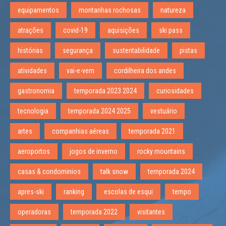
equipamentos
montanhas rochosas
natureza
atrações
covid-19
aquisições
ski pass
histórias
segurança
sustentabilidade
pistas
atividades
vai-e-vem
cordilheira dos andes
gastronomia
temporada 2023 2024
curiosidades
tecnologia
temporada 2024 2025
vestuário
artes
companhias aéreas
temporada 2021
aeroportos
jogos de inverno
rocky mountains
casas & condominios
talk snow
temporada 2024
apres-ski
ranking
escolas de esqui
tempo
operadoras
temporada 2022
visitantes