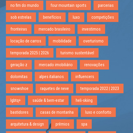
no fim do mundo
four mountain sports
parcerias
sob estrelas
benefícios
luxo
competições
fronteiras
mercado brasileiro
investimos
locação de carros
mobilidade
overturismo
temporada 2025 | 2026
turismo sustentável
geração z
mercado imobiliário
renovações
dolomitas
alpes italianos
influencers
snowshoe
raquetes de neve
temporada 2022 | 2023
lgbtq+
saúde & bem-estar
heli-skiing
bastidores
casas de montanha
luxo e conforto
arquitetura & design
prêmios
spa