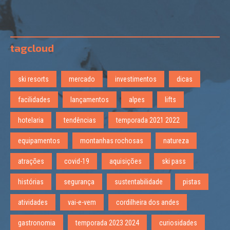
tagcloud
ski resorts
mercado
investimentos
dicas
facilidades
lançamentos
alpes
lifts
hotelaria
tendências
temporada 2021 2022
equipamentos
montanhas rochosas
natureza
atrações
covid-19
aquisições
ski pass
histórias
segurança
sustentabilidade
pistas
atividades
vai-e-vem
cordilheira dos andes
gastronomia
temporada 2023 2024
curiosidades