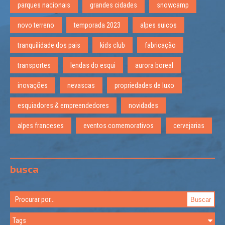
parques nacionais
grandes cidades
snowcamp
novo terreno
temporada 2023
alpes suicos
tranquilidade dos pais
kids club
fabricação
transportes
lendas do esqui
aurora boreal
inovações
nevascas
propriedades de luxo
esquiadores & empreendedores
novidades
alpes franceses
eventos comemorativos
cervejarias
busca