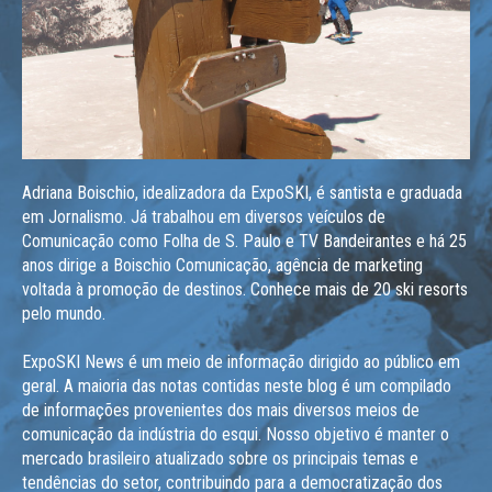
Adriana Boischio, idealizadora da ExpoSKI, é santista e graduada
em Jornalismo. Já trabalhou em diversos veículos de
Comunicação como Folha de S. Paulo e TV Bandeirantes e há 25
anos dirige a Boischio Comunicação, agência de marketing
voltada à promoção de destinos. Conhece mais de 20 ski resorts
pelo mundo.
ExpoSKI News é um meio de informação dirigido ao público em
geral. A maioria das notas contidas neste blog é um compilado
de informações provenientes dos mais diversos meios de
comunicação da indústria do esqui. Nosso objetivo é manter o
mercado brasileiro atualizado sobre os principais temas e
tendências do setor, contribuindo para a democratização dos