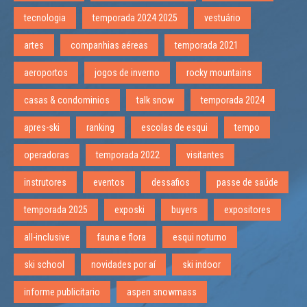
tecnologia
temporada 2024 2025
vestuário
artes
companhias aéreas
temporada 2021
aeroportos
jogos de inverno
rocky mountains
casas & condominios
talk snow
temporada 2024
apres-ski
ranking
escolas de esqui
tempo
operadoras
temporada 2022
visitantes
instrutores
eventos
dessafios
passe de saúde
temporada 2025
exposki
buyers
expositores
all-inclusive
fauna e flora
esqui noturno
ski school
novidades por aí
ski indoor
informe publicitario
aspen snowmass