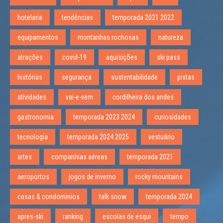
hotelaria
tendências
temporada 2021 2022
equipamentos
montanhas rochosas
natureza
atrações
covid-19
aquisições
ski pass
histórias
segurança
sustentabilidade
pistas
atividades
vai-e-vem
cordilheira dos andes
gastronomia
temporada 2023 2024
curiosidades
tecnologia
temporada 2024 2025
vestuário
artes
companhias aéreas
temporada 2021
aeroportos
jogos de inverno
rocky mountains
casas & condominios
talk snow
temporada 2024
apres-ski
ranking
escolas de esqui
tempo