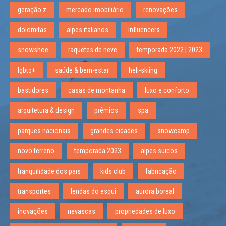
geração z
mercado imobiliário
renovações
dolomitas
alpes italianos
influencers
snowshoe
raquetes de neve
temporada 2022 | 2023
lgbtq+
saúde & bem-estar
heli-skiing
bastidores
casas de montanha
luxo e conforto
arquitetura & design
prêmios
spa
parques nacionais
grandes cidades
snowcamp
novo terreno
temporada 2023
alpes suicos
tranquilidade dos pais
kids club
fabricação
transportes
lendas do esqui
aurora boreal
inovações
nevascas
propriedades de luxo