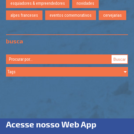
esquiadores & empreendedores
novidades
alpes franceses
eventos comemorativos
cervejarias
busca
Acesse nosso Web App