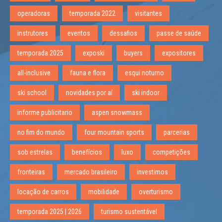
operadoras
temporada 2022
visitantes
instrutores
eventos
dessafios
passe de saúde
temporada 2025
exposki
buyers
expositores
all-inclusive
fauna e flora
esqui noturno
ski school
novidades por aí
ski indoor
informe publicitario
aspen snowmass
no fim do mundo
four mountain sports
parcerias
sob estrelas
benefícios
luxo
competições
fronteiras
mercado brasileiro
investimos
locação de carros
mobilidade
overturismo
temporada 2025 | 2026
turismo sustentável