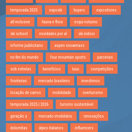
temporada 2025
exposki
buyers
expositores
all-inclusive
fauna e flora
esqui noturno
ski school
novidades por aí
ski indoor
informe publicitario
aspen snowmass
no fim do mundo
four mountain sports
parcerias
sob estrelas
benefícios
luxo
competições
fronteiras
mercado brasileiro
investimos
locação de carros
mobilidade
overturismo
temporada 2025 | 2026
turismo sustentável
geração z
mercado imobiliário
renovações
dolomitas
alpes italianos
influencers