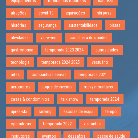
equipamentos
montanhas rochosas
natureza
atrações
covid-19
aquisições
ski pass
histórias
segurança
sustentabilidade
pistas
atividades
vai-e-vem
cordilheira dos andes
gastronomia
temporada 2023 2024
curiosidades
tecnologia
temporada 2024 2025
vestuário
artes
companhias aéreas
temporada 2021
aeroportos
jogos de inverno
rocky mountains
casas & condominios
talk snow
temporada 2024
apres-ski
ranking
escolas de esqui
tempo
operadoras
temporada 2022
visitantes
instrutores
eventos
dessafios
passe de saúde