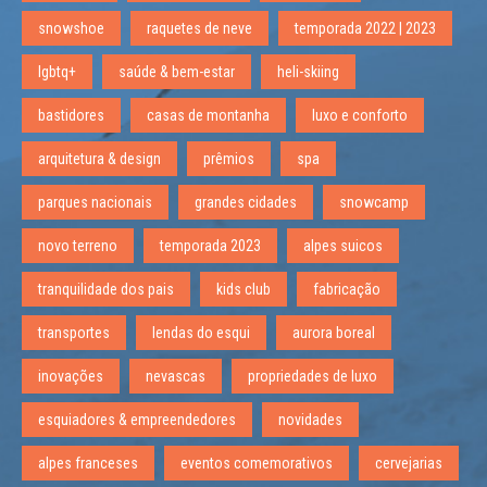
snowshoe
raquetes de neve
temporada 2022 | 2023
lgbtq+
saúde & bem-estar
heli-skiing
bastidores
casas de montanha
luxo e conforto
arquitetura & design
prêmios
spa
parques nacionais
grandes cidades
snowcamp
novo terreno
temporada 2023
alpes suicos
tranquilidade dos pais
kids club
fabricação
transportes
lendas do esqui
aurora boreal
inovações
nevascas
propriedades de luxo
esquiadores & empreendedores
novidades
alpes franceses
eventos comemorativos
cervejarias