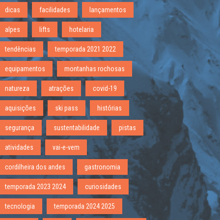
dicas
facilidades
lançamentos
alpes
lifts
hotelaria
tendências
temporada 2021 2022
equipamentos
montanhas rochosas
natureza
atrações
covid-19
aquisições
ski pass
histórias
segurança
sustentabilidade
pistas
atividades
vai-e-vem
cordilheira dos andes
gastronomia
temporada 2023 2024
curiosidades
tecnologia
temporada 2024 2025