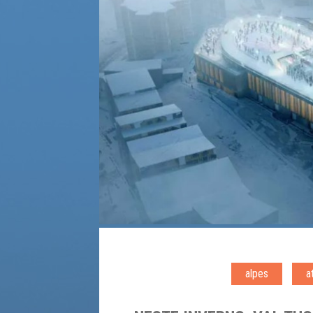
alpes
a