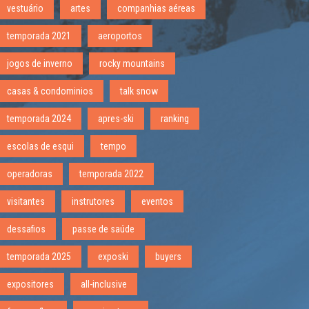
vestuário
artes
companhias aéreas
temporada 2021
aeroportos
jogos de inverno
rocky mountains
casas & condominios
talk snow
temporada 2024
apres-ski
ranking
escolas de esqui
tempo
operadoras
temporada 2022
visitantes
instrutores
eventos
dessafios
passe de saúde
temporada 2025
exposki
buyers
expositores
all-inclusive