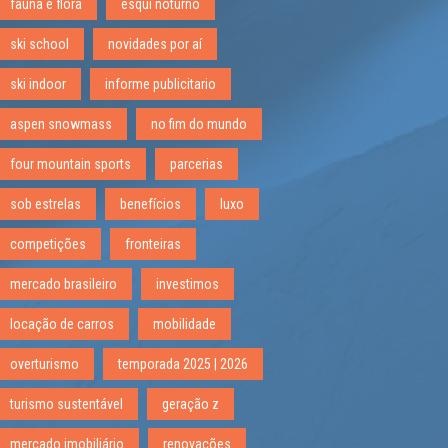
fauna e flora
esqui noturno
ski school
novidades por aí
ski indoor
informe publicitario
aspen snowmass
no fim do mundo
four mountain sports
parcerias
sob estrelas
benefícios
luxo
competições
fronteiras
mercado brasileiro
investimos
locação de carros
mobilidade
overturismo
temporada 2025 | 2026
turismo sustentável
geração z
mercado imobiliário
renovações