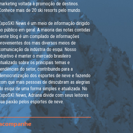
marketing voltada à promoção de destinos.
Conhece mais de 20 ski resorts pelo mundo.
ExpoSKI News é um meio de informação dirigido
ao público em geral. A maioria das notas contidas
neste blog é um compilado de informações
provenientes dos mais diversos meios de
comunicação da indústria do esqui. Nosso
objetivo é manter o mercado brasileiro
atualizado sobre os principais temas e
tendências do setor, contribuindo para a
democratização dos esportes de neve e fazendo
com que mais pessoas de descubram as alegrias
do esqui de uma forma simples e atualizada. No
ExpoSKI News, Adriana divide com seus leitores
sua paixão pelos esportes de neve.
acompanhe