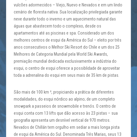
vulcões adormecidos – Viejo, Nuevo e Nevados e em um lindo
cenário de floresta nativa. Sua localização privilegiada garante
neve durante todo o inverno e um aquecimento natural das
águas que abastecem todo o complexo, desde os
apartamentos até as piscinas e spa. Considerado um dos
melhores centros de esqui da América do Sul – eleito por três
anos consecutivos o Melhor Ski Resort do Chile e um dos 25
Melhores de Categoria Mundial pela World Ski Awards,
premiação mundial dedicada exclusivamente a indústria do
esqui, o centro de esqui oferece a possiblidade de aproveitar
toda a adrenalina do esqui em seus mais de 35 km de pistas.
São mais de 100 km ², propiciando a prática de diferentes
modalidades, do esqui nórdico ao alpino; de um completo
snowpark a passeios de snowmobile e trenós. O centro de
esqui conta com 13 lifts que dão acesso às 23 pistas – sua
geografia apresenta um desnível vertical de 970 metros.
Nevados de Chillán tem orgulho em sediar a mais longa pista
de esqui da América do Sul. Denominada Três Marias, seus 13