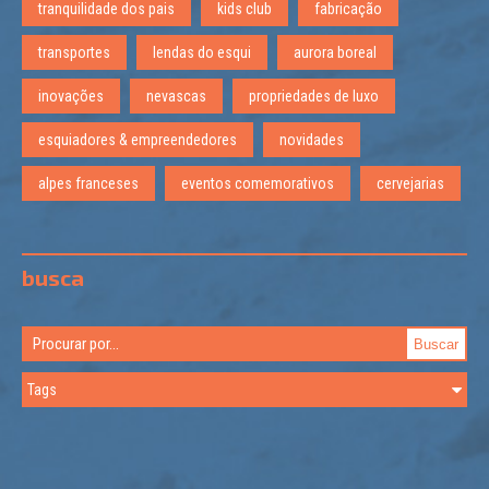
tranquilidade dos pais
kids club
fabricação
transportes
lendas do esqui
aurora boreal
inovações
nevascas
propriedades de luxo
esquiadores & empreendedores
novidades
alpes franceses
eventos comemorativos
cervejarias
busca