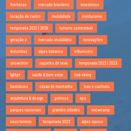
fronteiras
mercado brasileiro
investimos
locação de carros
mobilidade
overturismo
temporada 2025 | 2026
turismo sustentável
geração z
mercado imobiliário
renovações
dolomitas
alpes italianos
influencers
snowshoe
raquetes de neve
temporada 2022 | 2023
lgbtq+
saúde & bem-estar
heli-skiing
bastidores
casas de montanha
luxo e conforto
arquitetura & design
prêmios
spa
parques nacionais
grandes cidades
snowcamp
novo terreno
temporada 2023
alpes suicos