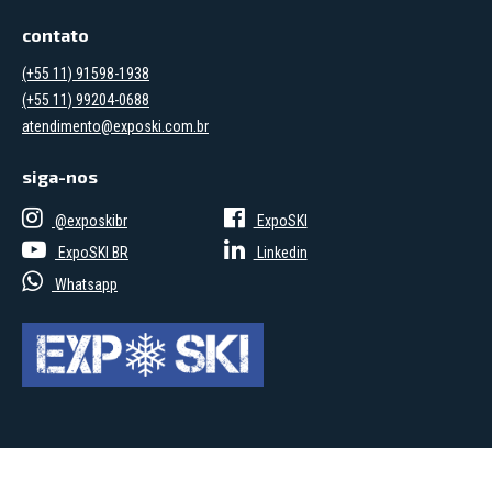
contato
(+55 11) 91598-1938
(+55 11) 99204-0688
atendimento@exposki.com.br
siga-nos
@exposkibr
ExpoSKI
ExpoSKI BR
Linkedin
Whatsapp