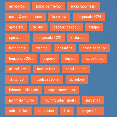
aeroportos
jogos de inverno
rocky mountains
casas & condominios
talk snow
temporada 2024
apres-ski
ranking
escolas de esqui
tempo
operadoras
temporada 2022
visitantes
instrutores
eventos
dessafios
passe de saúde
temporada 2025
exposki
buyers
expositores
all-inclusive
fauna e flora
esqui noturno
ski school
novidades por aí
ski indoor
informe publicitario
aspen snowmass
no fim do mundo
four mountain sports
parcerias
sob estrelas
benefícios
luxo
competições