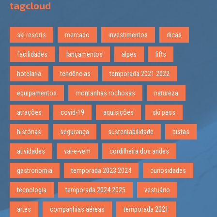
tagcloud
ski resorts
mercado
investimentos
dicas
facilidades
lançamentos
alpes
lifts
hotelaria
tendências
temporada 2021 2022
equipamentos
montanhas rochosas
natureza
atrações
covid-19
aquisições
ski pass
histórias
segurança
sustentabilidade
pistas
atividades
vai-e-vem
cordilheira dos andes
gastronomia
temporada 2023 2024
curiosidades
tecnologia
temporada 2024 2025
vestuário
artes
companhias aéreas
temporada 2021