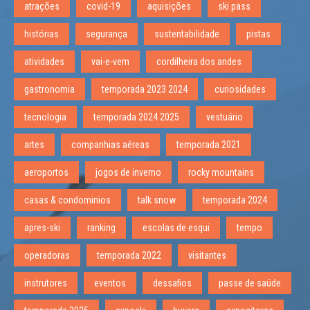
atrações
covid-19
aquisições
ski pass
histórias
segurança
sustentabilidade
pistas
atividades
vai-e-vem
cordilheira dos andes
gastronomia
temporada 2023 2024
curiosidades
tecnologia
temporada 2024 2025
vestuário
artes
companhias aéreas
temporada 2021
aeroportos
jogos de inverno
rocky mountains
casas & condominios
talk snow
temporada 2024
apres-ski
ranking
escolas de esqui
tempo
operadoras
temporada 2022
visitantes
instrutores
eventos
dessafios
passe de saúde