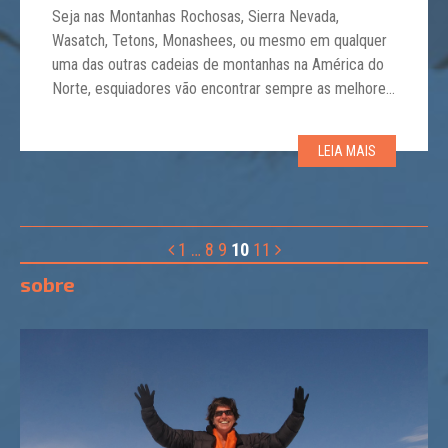
Seja nas Montanhas Rochosas, Sierra Nevada,
Wasatch, Tetons, Monashees, ou mesmo em qualquer
uma das outras cadeias de montanhas na América do
Norte, esquiadores vão encontrar sempre as melhores
condições de neve. Quando neva ali, realmente neva, e
forte! Uma queda de neve de vários metros durante a
LEIA MAIS
noite não é algo incomum. Mas, quais […]
1
…
8
9
10
11
sobre