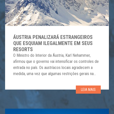
ÁUSTRIA PENALIZARÁ ESTRANGEIROS
QUE ESQUIAM ILEGALMENTE EM SEUS
RESORTS
O Ministro do Interior da Áustria, Karl Nehammer,
afirmou que o governo vai intensificar os controles de
entrada no país. Os austríacos locais agradecem a
medida, uma vez que algumas restrições gerais na
Áustria foram atenuadas a partir desta semana.
Esquiadores e snowboarders estrangeiros estão
LEIA MAIS
usando brechas no bloqueio do país para viajar e
esquiar […]