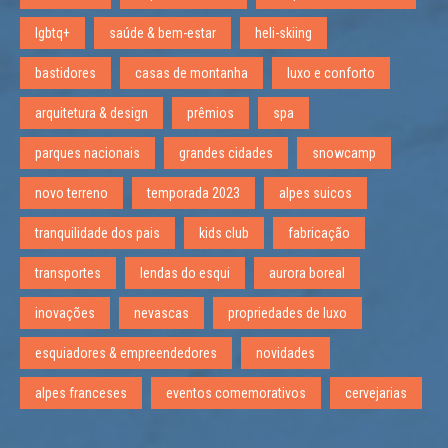
lgbtq+
saúde & bem-estar
heli-skiing
bastidores
casas de montanha
luxo e conforto
arquitetura & design
prêmios
spa
parques nacionais
grandes cidades
snowcamp
novo terreno
temporada 2023
alpes suicos
tranquilidade dos pais
kids club
fabricação
transportes
lendas do esqui
aurora boreal
inovações
nevascas
propriedades de luxo
esquiadores & empreendedores
novidades
alpes franceses
eventos comemorativos
cervejarias