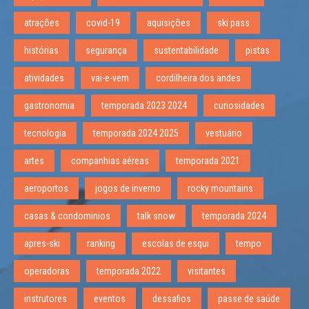
atrações
covid-19
aquisições
ski pass
histórias
segurança
sustentabilidade
pistas
atividades
vai-e-vem
cordilheira dos andes
gastronomia
temporada 2023 2024
curiosidades
tecnologia
temporada 2024 2025
vestuário
artes
companhias aéreas
temporada 2021
aeroportos
jogos de inverno
rocky mountains
casas & condominios
talk snow
temporada 2024
apres-ski
ranking
escolas de esqui
tempo
operadoras
temporada 2022
visitantes
instrutores
eventos
dessafios
passe de saúde