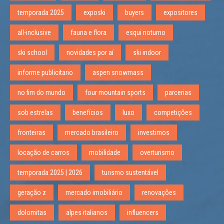
temporada 2025
exposki
buyers
expositores
all-inclusive
fauna e flora
esqui noturno
ski school
novidades por aí
ski indoor
informe publicitario
aspen snowmass
no fim do mundo
four mountain sports
parcerias
sob estrelas
benefícios
luxo
competições
fronteiras
mercado brasileiro
investimos
locação de carros
mobilidade
overturismo
temporada 2025 | 2026
turismo sustentável
geração z
mercado imobiliário
renovações
dolomitas
alpes italianos
influencers