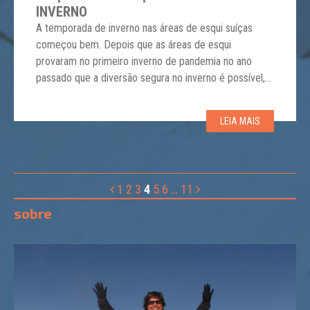
INVERNO
A temporada de inverno nas áreas de esqui suíças
começou bem. Depois que as áreas de esqui
provaram no primeiro inverno de pandemia no ano
passado que a diversão segura no inverno é possível,
uma situação de reserva mais favorável no Natal
tornou-se concreta mesmo antes do inverno. Em
LEIA MAIS
comparação com o ano anterior, que começou mais
[…]
1
2
3
4
5
6
…
11
sobre