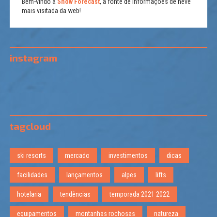
Bem-vindo a
Snow Forecast
, a fonte de informações de neve
mais visitada da web!
instagram
tagcloud
ski resorts
mercado
investimentos
dicas
facilidades
lançamentos
alpes
lifts
hotelaria
tendências
temporada 2021 2022
equipamentos
montanhas rochosas
natureza