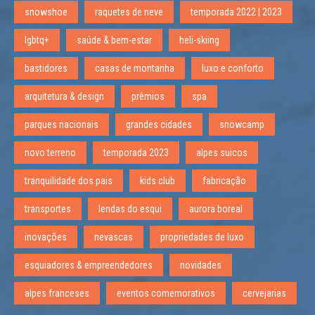
snowshoe
raquetes de neve
temporada 2022 | 2023
lgbtq+
saúde & bem-estar
heli-skiing
bastidores
casas de montanha
luxo e conforto
arquitetura & design
prêmios
spa
parques nacionais
grandes cidades
snowcamp
novo terreno
temporada 2023
alpes suicos
tranquilidade dos pais
kids club
fabricação
transportes
lendas do esqui
aurora boreal
inovações
nevascas
propriedades de luxo
esquiadores & empreendedores
novidades
alpes franceses
eventos comemorativos
cervejarias