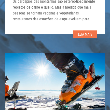
Os cardápios das montanhas são estereotipadamente
repletos de carne e queijo. Mas à medida que mais
pessoas se tornam veganas e vegetarianas,
restaurantes das estações de esqui evoluem para
atendê-los. Alguns países são destaques e outros
estão melhorando rapidamente. Descubra aqui, aonde
LEIA MAIS
ir em sua próxima viagem e quais comidas favoritas
procurar. A principal escolha para […]