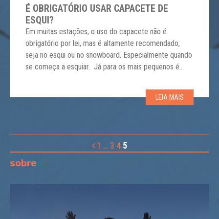
É OBRIGATÓRIO USAR CAPACETE DE
ESQUI?
Em muitas estações, o uso do capacete não é
obrigatório por lei, mas é altamente recomendado,
seja no esqui ou no snowboard. Especialmente quando
se começa a esquiar. Já para os mais pequenos é
sempre obrigatório. Quando comprar ou alugar um
capacete, leve em conta três critérios: o tamanho, o
LEIA MAIS
conforto e a ventilação. Certifique-se […]
1
…
3
4
5
sobre