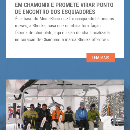
EM CHAMONIX E PROMETE VIRAR PONTO
DE ENCONTRO DOS ESQUIADORES
É na base do Mont-Blanc que foi inaugurado há poucos
meses, a Shoukâ, casa que combina torrefação,
fábrica de chocolate, loja e salão de chá. Localizada
no coração de Chamonix, a marca Shoukâ oferece uma
imersão diferenciada no mundo dos cafés especiais e
do chocolate premium para os curiosos e gourmets.
LEIA MAIS
Já na entrada do […]