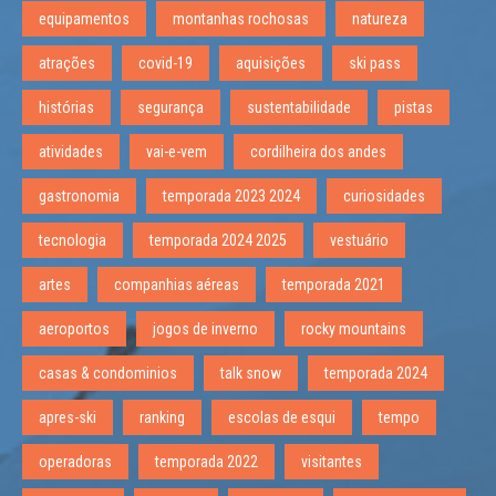
equipamentos
montanhas rochosas
natureza
atrações
covid-19
aquisições
ski pass
histórias
segurança
sustentabilidade
pistas
atividades
vai-e-vem
cordilheira dos andes
gastronomia
temporada 2023 2024
curiosidades
tecnologia
temporada 2024 2025
vestuário
artes
companhias aéreas
temporada 2021
aeroportos
jogos de inverno
rocky mountains
casas & condominios
talk snow
temporada 2024
apres-ski
ranking
escolas de esqui
tempo
operadoras
temporada 2022
visitantes