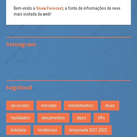
Bem-vindo a
Snow Forecast
, a fonte de informações de neve
mais visitada da web!
instagram
tagcloud
ski resorts
mercado
investimentos
dicas
facilidades
lançamentos
alpes
lifts
hotelaria
tendências
temporada 2021 2022