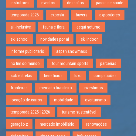
instrutores
eventos
dessafios
passe de saúde
temporada 2025
exposki
buyers
expositores
all-inclusive
fauna e flora
esqui noturno
ski school
novidades por aí
ski indoor
informe publicitario
aspen snowmass
no fim do mundo
four mountain sports
parcerias
sob estrelas
benefícios
luxo
competições
fronteiras
mercado brasileiro
investimos
locação de carros
mobilidade
overturismo
temporada 2025 | 2026
turismo sustentável
geração z
mercado imobiliário
renovações