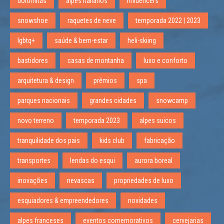
dolomitas
alpes italianos
influencers
snowshoe
raquetes de neve
temporada 2022 | 2023
lgbtq+
saúde & bem-estar
heli-skiing
bastidores
casas de montanha
luxo e conforto
arquitetura & design
prêmios
spa
parques nacionais
grandes cidades
snowcamp
novo terreno
temporada 2023
alpes suicos
tranquilidade dos pais
kids club
fabricação
transportes
lendas do esqui
aurora boreal
inovações
nevascas
propriedades de luxo
esquiadores & empreendedores
novidades
alpes franceses
eventos comemorativos
cervejarias